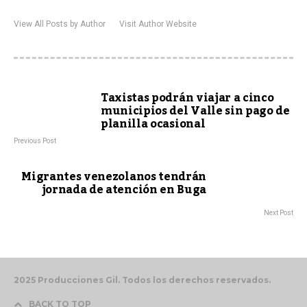
View All Posts by Author
Visit Author Website
Taxistas podrán viajar a cinco
municipios del Valle sin pago de
planilla ocasional
Previous Post
Migrantes venezolanos tendrán
jornada de atención en Buga
Next Post
2025 Producciones Gil. Todos los derechos reservados.
BACK TO TOP