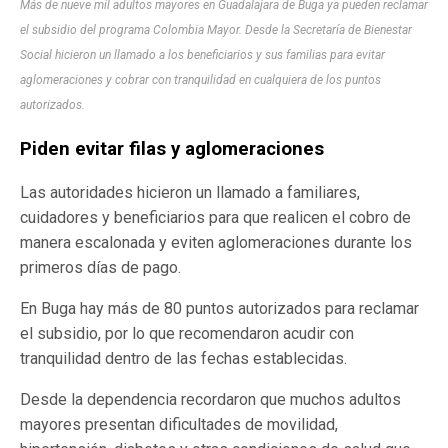
Más de nueve mil adultos mayores en Guadalajara de Buga ya pueden reclamar
el subsidio del programa Colombia Mayor. Desde la Secretaría de Bienestar
Social hicieron un llamado a los beneficiarios y sus familias para evitar
aglomeraciones y cobrar con tranquilidad en cualquiera de los puntos
autorizados.
Piden evitar filas y aglomeraciones
Las autoridades hicieron un llamado a familiares,
cuidadores y beneficiarios para que realicen el cobro de
manera escalonada y eviten aglomeraciones durante los
primeros días de pago.
En Buga hay más de 80 puntos autorizados para reclamar
el subsidio, por lo que recomendaron acudir con
tranquilidad dentro de las fechas establecidas.
Desde la dependencia recordaron que muchos adultos
mayores presentan dificultades de movilidad,