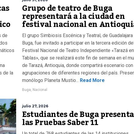
cas
Grupo de teatro de Buga
representará a la ciudad en
ico
festival nacional en Antioqui
s de
El grupo Simbiosis Escénica y Teatral, de Guadalajara
idos
Buga, fue invitado a participar en la tercera edición de
emáticos
Festival Nacional de Teatro Independiente «Tarazá en
Tablas», que se realizará este fin de semana en el mu
una
de Tarazá, Antioquia, donde compartirá escenario con
s de la
agrupaciones de diferentes regiones del país. Presen
monólogo Planeta Mustio...
Read More
Buga
,
Nacional
julio 27, 2026
Estudiantes de Buga present
las Pruebas Saber 11
Un total de 768 estudiantes de las 14 instituciones