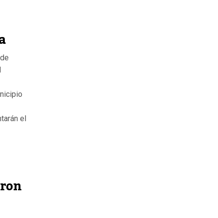
a
 de
l
nicipio
tarán el
aron