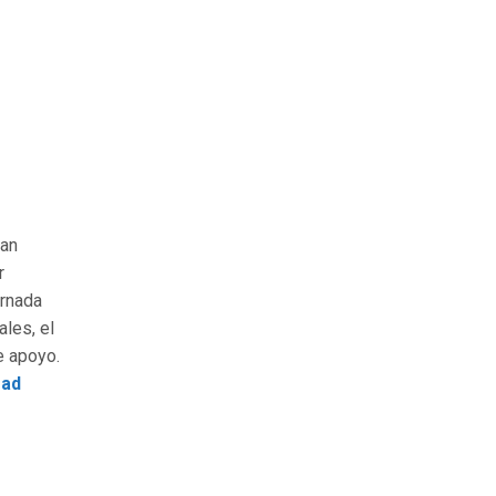
ean
r
ornada
ales, el
e apoyo.
ad