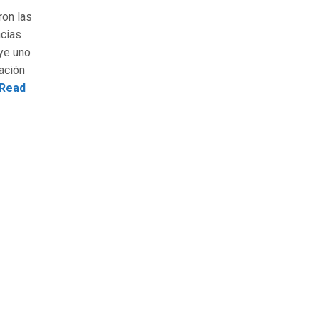
ron las
ncias
ye uno
cación
Read