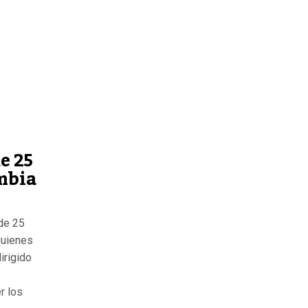
e 25
mbia
 de 25
quienes
irigido
r los