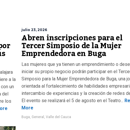
julio 23, 2026
Abren inscripciones para el
por
Tercer Simposio de la Mujer
us
Emprendedora en Buga
Las mujeres que ya tienen un emprendimiento o des
iniciar su propio negocio podrán participar en el Terce
alajara
Simposio para la Mujer Emprendedora de Buga, una j
ere a la
orientada al fortalecimiento de habilidades empresari
 con un
intercambio de experiencias y la creación de redes d
a del
El evento se realizará el 5 de agosto en el Teatro...
Re
re los
More
ore
Buga
,
General
,
Valle del Cauca