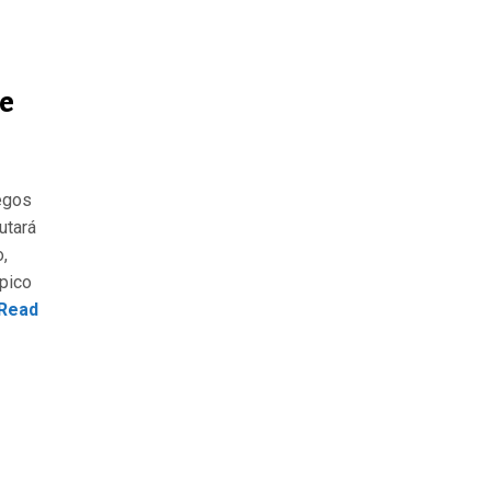
e
egos
utará
o,
mpico
Read