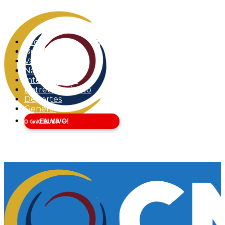
Inicio
Buga
Valle del Cauca
Nacional
Internacional
Entretenimiento
Deportes
General
EN VIVO!