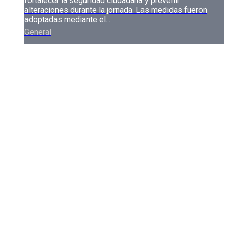
fortalecer la seguridad ciudadana y prevenir
alteraciones durante la jornada. Las medidas fueron
adoptadas mediante el...
General
Amplían plazo para obtener el descuento en el
impuesto predial rural en Buga
Los propietarios de predios rurales de Guadalajara de
Buga tendrán un nuevo plazo para acceder al 15 % de
descuento por pronto pago del impuesto predial