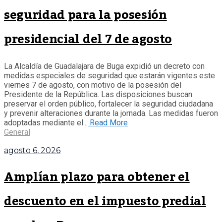
Más de 200 mujeres se dieron cita en el Teatro
seguridad para la posesión
Municipal de Guadalajara de Buga para participar en el
Tercer Simposio para la Mujer Emprendedora, un
presidencial del 7 de agosto
espacio de formación que reunió a emprendedoras,
empresarias y mujeres interesadas en fortalecer sus
proyectos de negocio mediante capacitación,
intercambio de experiencias y generación de redes de
La Alcaldía de Guadalajara de Buga expidió un decreto con
apoyo. La...
medidas especiales de seguridad que estarán vigentes este
General
viernes 7 de agosto, con motivo de la posesión del
Presidente de la República. Las disposiciones buscan
preservar el orden público, fortalecer la seguridad ciudadana
y prevenir alteraciones durante la jornada. Las medidas fueron
adoptadas mediante el...
Read More
General
agosto 6, 2026
Amplían plazo para obtener el
descuento en el impuesto predial
Reparan alumbrado del parque de Balcones del