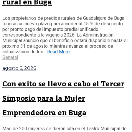
rural en Buga
Norte tras millonario hurto
Los propietarios de predios rurales de Guadalajara de Buga
La recuperación del sistema de alumbrado público del
tendrán un nuevo plazo para acceder al 15 % de descuento
parque biosaludable ubicado entre los barrios Balcones
por pronto pago del impuesto predial unificado
del Norte, Balboa y la urbanización Los Girasoles
correspondiente a la vigencia 2026. La Administración
avanza de manera gradual, luego de los constantes
Municipal anunció que el beneficio estará disponible hasta el
actos vandálicos, conexiones ilegales y el robo de
próximo 31 de agosto, mientras avanza el proceso de
cerca de 100 metros de cable, situación que dejó gran
actualización de los...
Read More
parte del escenario deportivo sin iluminación....
General
General
agosto 6, 2026
Con exito se llevo a cabo el Tercer
Simposio para la Mujer
Emprendedora en Buga
Más de 200 mujeres se dieron cita en el Teatro Municipal de