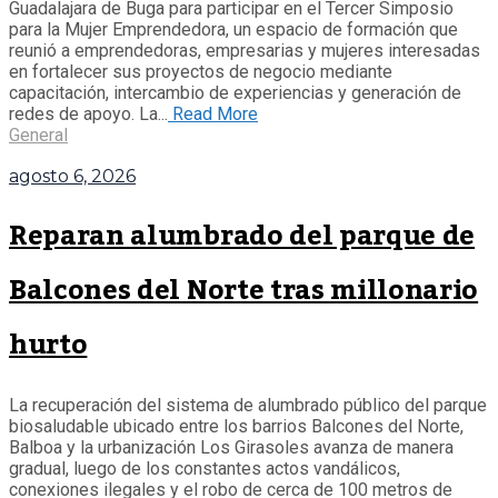
Guadalajara de Buga para participar en el Tercer Simposio
para la Mujer Emprendedora, un espacio de formación que
Buga permanece en alerta roja por riesgo de
reunió a emprendedoras, empresarias y mujeres interesadas
en fortalecer sus proyectos de negocio mediante
incendios forestales, según el IDEAM
capacitación, intercambio de experiencias y generación de
redes de apoyo. La...
Read More
Guadalajara de Buga fue incluida por el Instituto de
General
Hidrología, Meteorología y Estudios Ambientales
(IDEAM) entre los municipios del Valle del Cauca que
agosto 6, 2026
permanecen en alerta roja por riesgo de incendios de
cobertura vegetal, debido a las altas temperaturas y las
Reparan alumbrado del parque de
condiciones climáticas previstas para las próximas
semanas. Autoridades intensifican el monitoreo Ante
este panorama,...
Balcones del Norte tras millonario
General
hurto
La recuperación del sistema de alumbrado público del parque
biosaludable ubicado entre los barrios Balcones del Norte,
Balboa y la urbanización Los Girasoles avanza de manera
gradual, luego de los constantes actos vandálicos,
conexiones ilegales y el robo de cerca de 100 metros de