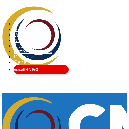
Inicio
Buga
Valle del Cauca
Nacional
Internacional
Entretenimiento
Deportes
General
EN VIVO!