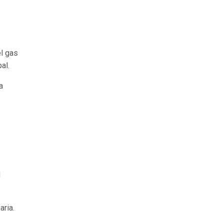
el gas
al.
a
l
aria.