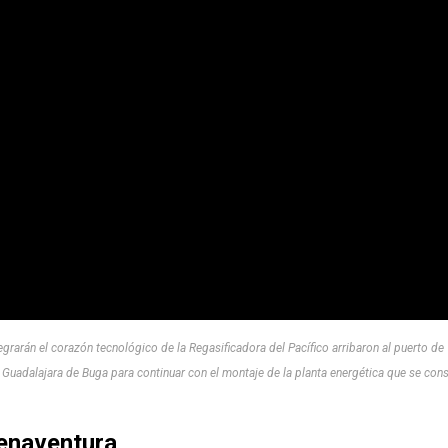
egrarán el corazón tecnológico de la Regasificadora del Pacífico arribaron al puerto de
 Guadalajara de Buga para continuar con el montaje de la planta energética que se con
uenaventura