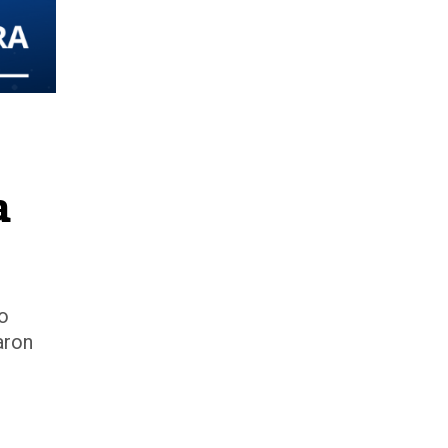
a
do
aron