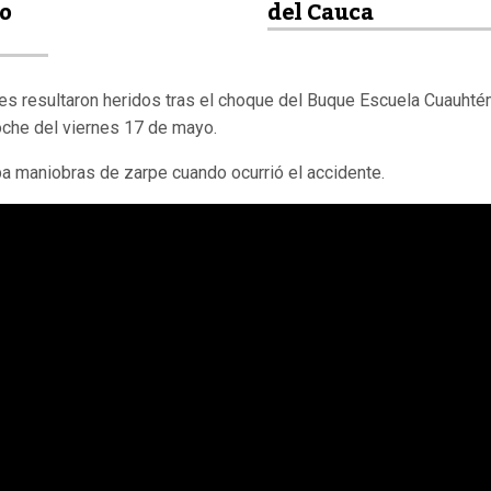
po
del Cauca
tes resultaron heridos tras el choque del Buque Escuela Cuauht
noche del viernes 17 de mayo.
aba maniobras de zarpe cuando ocurrió el accidente.