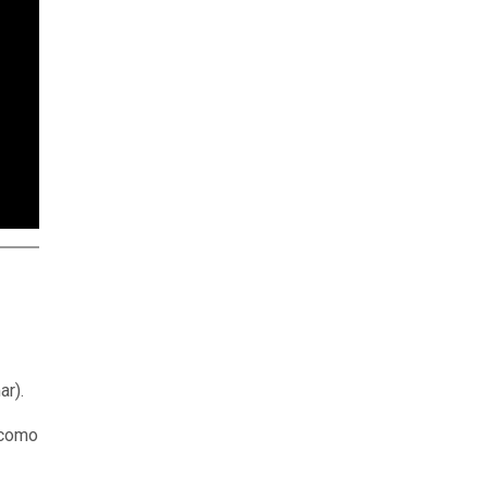
ar).
, como