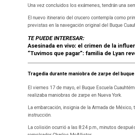
Una vez concluidos los exámenes, tendrán una sema
El nuevo itinerario del crucero contempla como pri
previstas en la navegación original del Buque Cua
TE PUEDE INTERESAR:
Asesinada en vivo: el crimen de la influ
“Tuvimos que pagar”: familia de Lyan rev
Tragedia durante maniobra de zarpe del buqu
El viernes 17 de mayo, el Buque Escuela Cuauhtémo
realizaba maniobras de zarpe en Nueva York.
La embarcación, insignia de la Armada de México, t
instrucción.
La colisión ocurrió a las 8:24 p.m., minutos despué
remolcador Charles McAllister.