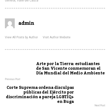
General
,
Valle del Cauca
admin
View All Posts by Author
Visit Author Website
Arte por la Tierra: estudiantes
de San Vicente conmemoran el
Día Mundial del Medio Ambiente
Previous Post
Corte Suprema ordena disculpas
públicas del Ejército por
discriminación a pareja LGBTIQ+
en Buga
Next Post