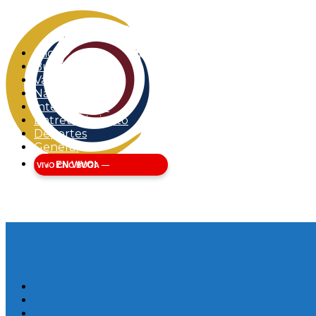
Inicio
Buga
Valle del Cauca
Nacional
Internacional
Entretenimiento
Deportes
General
EN VIVO!