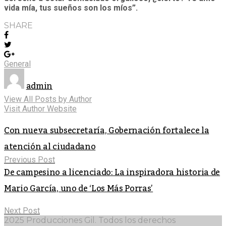
vida mía, tus sueños son los míos”.
SHARE
General
admin
View All Posts by Author
Visit Author Website
Con nueva subsecretaría, Gobernación fortalece la
atención al ciudadano
Previous Post
De campesino a licenciado: La inspiradora historia de
Mario García, uno de ‘Los Más Porras’
Next Post
2025 Producciones Gil. Todos los derechos