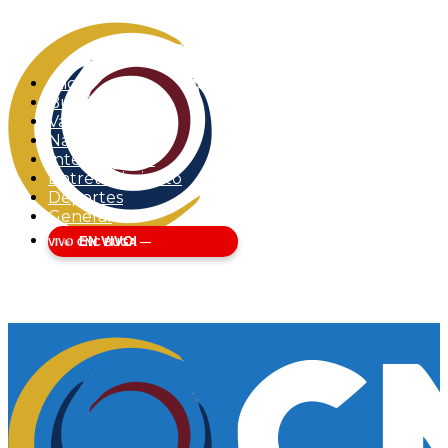
Inicio
Buga
Valle del Cauca
Nacional
Internacional
Entretenimiento
Deportes
General
EN VIVO!