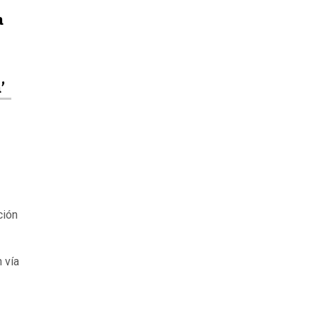
a
e
’
ción
 vía