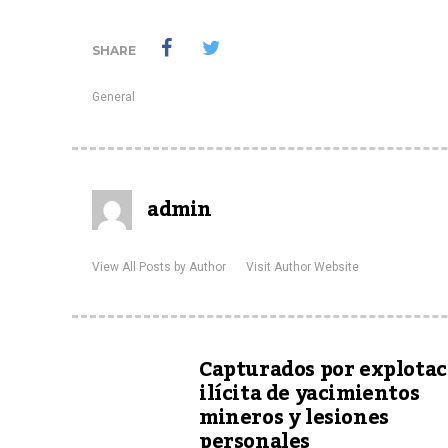
SHARE
General
admin
View All Posts by Author
Visit Author Website
Capturados por explota
ilícita de yacimientos
mineros y lesiones
personales