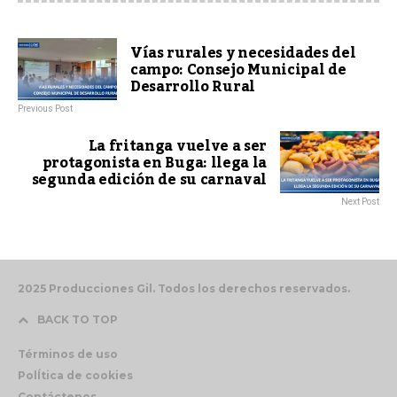
Vías rurales y necesidades del
campo: Consejo Municipal de
Desarrollo Rural
Previous Post
La fritanga vuelve a ser
protagonista en Buga: llega la
segunda edición de su carnaval
Next Post
2025 Producciones Gil. Todos los derechos reservados.
BACK TO TOP
Términos de uso
PolÍtica de cookies
Contáctenos