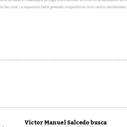
n San José. La suspensión había generado congestión en otros centros asistenciales 
Víctor Manuel Salcedo busca