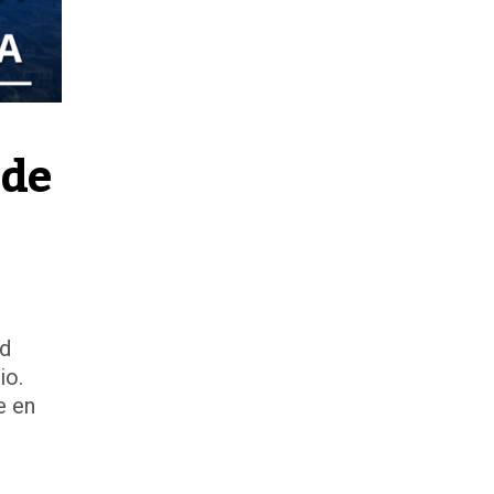
de 
ud
io.
e en