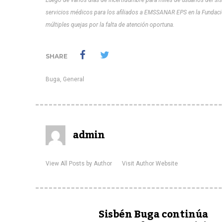
servicios médicos para los afiliados a EMSSANAR EPS en la Fundació
múltiples quejas por la falta de atención oportuna.
SHARE
Buga
,
General
admin
View All Posts by Author
Visit Author Website
Sisbén Buga continúa