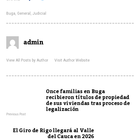
Buga
,
General
,
Judicial
admin
View All Posts by Author
Visit Author Website
Once familias en Buga
recibieron títulos de propiedad
de sus viviendas tras proceso de
legalización
Previous Post
El Giro de Rigo llegará al Valle
del Cauca en 2026