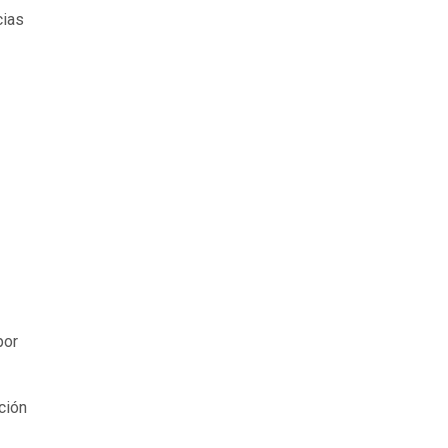
cias
por
ción