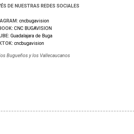
VÉS DE NUESTRAS REDES SOCIALES
TAGRAM:
cncbugavision
BOOK:
CNC BUGAVISION
UBE:
Guadalajara de Buga
KTOK:
cncbugavision
e los Bugueños y los Vallecaucanos