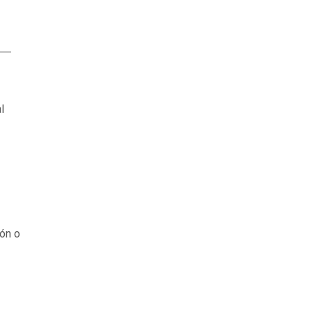
l
ión o