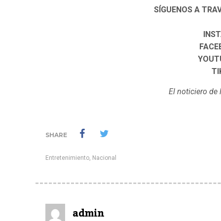
SÍGUENOS A TRA
INS
FACE
YOUT
TI
El noticiero d
SHARE
Entretenimiento
,
Nacional
admin