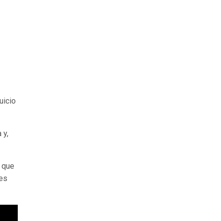
uicio
 y,
o que
les