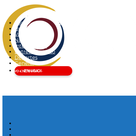
Inicio
Buga
Valle del Cauca
Nacional
Internacional
Entretenimiento
Deportes
General
EN VIVO!