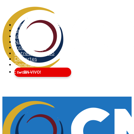
Inicio
Buga
Valle del Cauca
Nacional
Internacional
Entretenimiento
Deportes
General
EN VIVO!