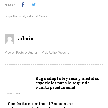
SHARE
Buga
,
Nacional
,
Valle del Cauca
admin
View All Posts by Author
Visit Author Website
Buga adopta ley seca y medidas
especiales para la segunda
vuelta presidencial
Previous Post
Con éxito culminó el Encuentro