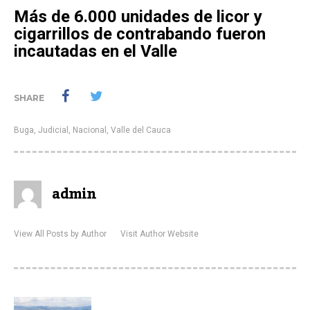
Más de 6.000 unidades de licor y
cigarrillos de contrabando fueron
incautadas en el Valle
SHARE
Buga
,
Judicial
,
Nacional
,
Valle del Cauca
admin
View All Posts by Author
Visit Author Website