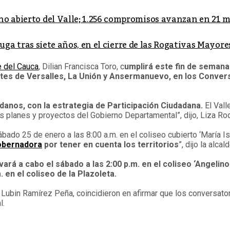
no abierto del Valle; 1.256 compromisos avanzan en 21 
Buga tras siete años, en el cierre de las Rogativas Mayore
e del Cauca
, Dilian Francisca Toro, c
umplirá este fin de semana
tes de Versalles, La Unión y Ansermanuevo, en los Conver
danos, con la estrategia de Participación Ciudadana.
El Vall
s planes y proyectos del Gobierno Departamental”, dijo, Liza Ro
ado 25 de enero a las 8:00 a.m. en el coliseo cubierto ‘María Isa
obernadora
por tener en cuenta los territorios
”, dijo la alc
vará a cabo el sábado a las 2:00 p.m. en el coliseo ‘Angelin
 en el coliseo de la Plazoleta.
Lubin Ramírez Peña, coincidieron en afirmar que los conversator
l.