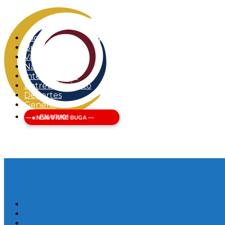
Inicio
Buga
Valle del Cauca
Nacional
Internacional
Entretenimiento
Deportes
General
EN VIVO!