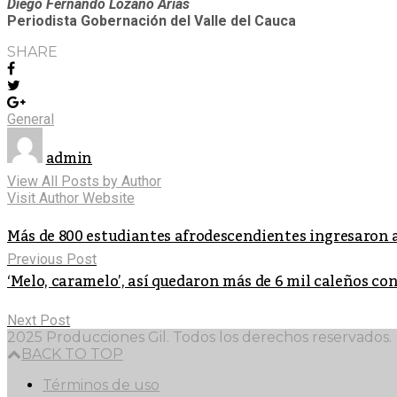
Diego Fernando Lozano Arias
Periodista Gobernación del Valle del Cauca
SHARE
General
admin
View All Posts by Author
Visit Author Website
Más de 800 estudiantes afrodescendientes ingresaron 
Previous Post
‘Melo, caramelo’, así quedaron más de 6 mil caleños c
Next Post
2025 Producciones Gil. Todos los derechos reservados.
BACK TO TOP
Términos de uso