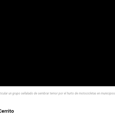
rticular un grupo señalado de sembrar temor por el hurto de motocicletas en municipio
Cerrito