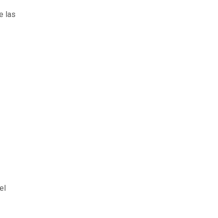
e las
el