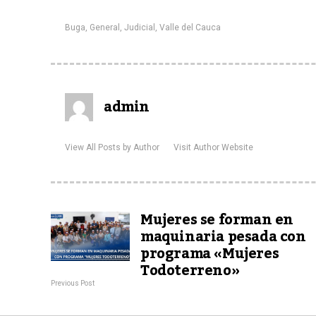
Buga
,
General
,
Judicial
,
Valle del Cauca
admin
View All Posts by Author
Visit Author Website
Mujeres se forman en
maquinaria pesada con
programa «Mujeres
Todoterreno»
Previous Post