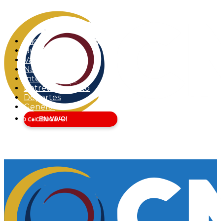
Inicio
Buga
Valle del Cauca
Nacional
Internacional
Entretenimiento
Deportes
General
EN VIVO!