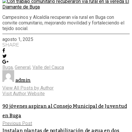
Campesinos y Alcaldía recuperan vía rural en Buga con
convite comunitario, mejorando movilidad y fortaleciendo el
tejido social.
agosto 1, 2025
SHARE
Buga
,
General
,
Valle del Cauca
admin
View All Posts by Author
Visit Author Website
90 jóvenes aspiran al Consejo Municipal de Juventud
en Buga
Previous Post
Instalan plantas de potabilización de agua en dos