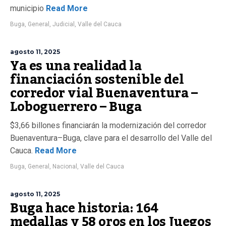
municipio
Read More
Buga
,
General
,
Judicial
,
Valle del Cauca
agosto 11, 2025
Ya es una realidad la
financiación sostenible del
corredor vial Buenaventura –
Loboguerrero – Buga
$3,66 billones financiarán la modernización del corredor
Buenaventura–Buga, clave para el desarrollo del Valle del
Cauca.
Read More
Buga
,
General
,
Nacional
,
Valle del Cauca
agosto 11, 2025
Buga hace historia: 164
medallas y 58 oros en los Juegos