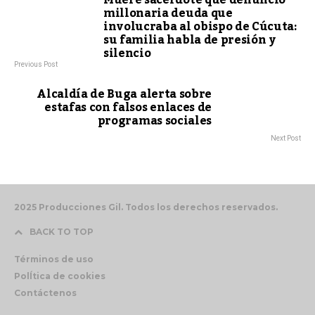
millonaria deuda que
involucraba al obispo de Cúcuta:
su familia habla de presión y
silencio
Previous Post
Alcaldía de Buga alerta sobre
estafas con falsos enlaces de
programas sociales
Next Post
2025 Producciones Gil. Todos los derechos reservados.
BACK TO TOP
Términos de uso
PolÍtica de cookies
Contáctenos