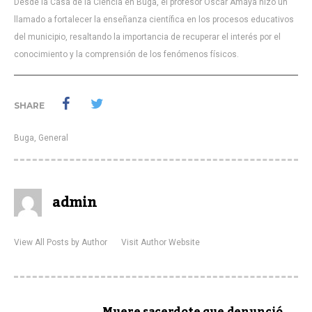
Desde la Casa de la Ciencia en Buga, el profesor Óscar Amaya hizo un
llamado a fortalecer la enseñanza científica en los procesos educativos
del municipio, resaltando la importancia de recuperar el interés por el
conocimiento y la comprensión de los fenómenos físicos.
SHARE
Buga
,
General
admin
View All Posts by Author
Visit Author Website
Muere sacerdote que denunció