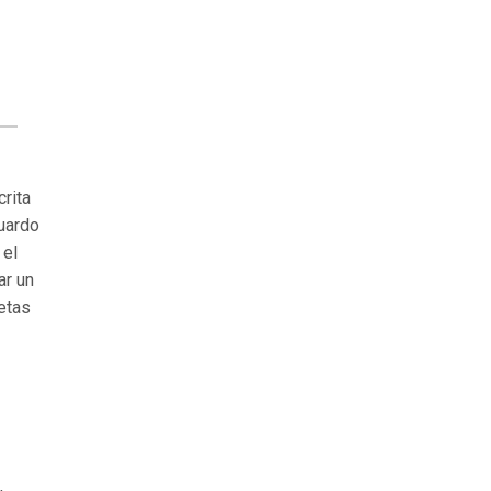
n
crita
duardo
 el
ar un
letas