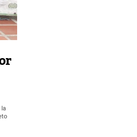
r 
 la
eto