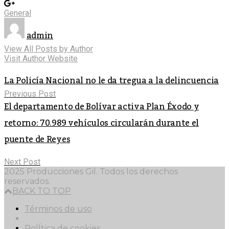
General
admin
View All Posts by Author
Visit Author Website
La Policía Nacional no le da tregua a la delincuencia
Previous Post
El departamento de Bolívar activa Plan Éxodo y
retorno: 70.989 vehículos circularán durante el
puente de Reyes
Next Post
2025 Producciones Gil. Todos los derechos
reservados.
BACK TO TOP
Términos de uso
PolÍtica de cookies