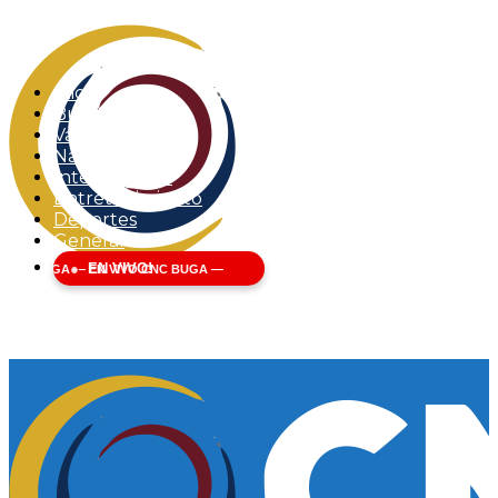
Inicio
Buga
Valle del Cauca
Nacional
Internacional
Entretenimiento
Deportes
General
EN VIVO!