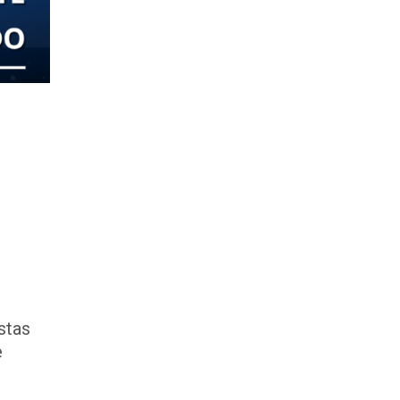
stas
e