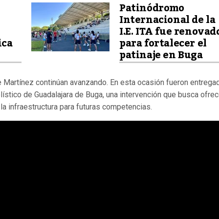
Patinódromo
Internacional de la
I.E. ITA fue renovad
ica
para fortalecer el
patinaje en Buga
 Martínez continúan avanzando. En esta ocasión fueron entrega
lístico de Guadalajara de Buga, una intervención que busca ofrec
la infraestructura para futuras competencias.