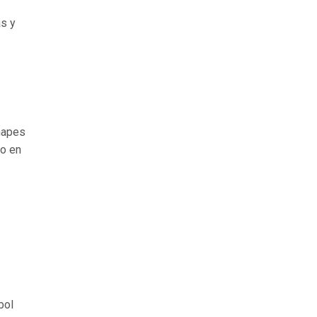
as y
chapes
co en
bol