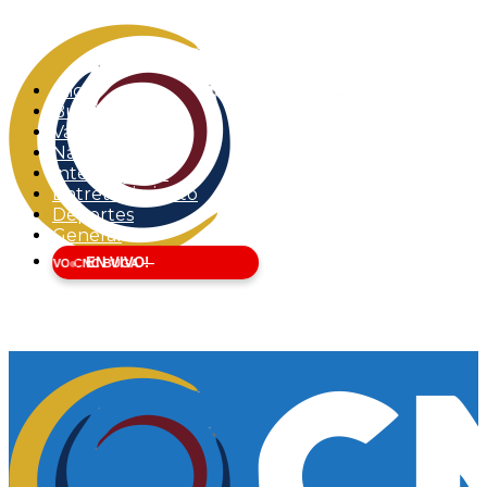
Inicio
Buga
Valle del Cauca
Nacional
Internacional
Entretenimiento
Deportes
General
EN VIVO!