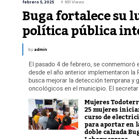
febrero 5, 2025
951 Views
Buga fortalece su l
política pública in
by
admin
El pasado 4 de febrero, se conmemoró el
desde el año anterior implementaron la P
busca mejorar la detección temprana y ga
oncológicos en el municipio. El secretari
Mujeres Todoterr
25 mujeres inici
curso de electric
para aportar en l
doble calzada Bu