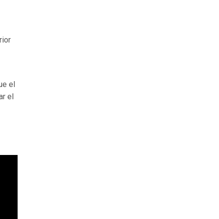
rior
ue el
r el