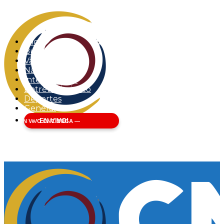
Inicio
Buga
Valle del Cauca
Nacional
Internacional
Entretenimiento
Deportes
General
EN VIVO!