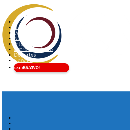
Inicio
Buga
Valle del Cauca
Nacional
Internacional
Entretenimiento
Deportes
General
EN VIVO!