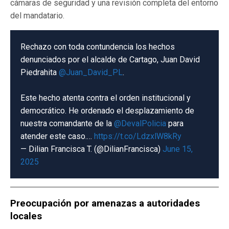
cámaras de seguridad y una revisión completa del entorno
del mandatario.
Rechazo con toda contundencia los hechos
denunciados por el alcalde de Cartago, Juan David
Piedrahita
@Juan_David_PL
.
Este hecho atenta contra el orden institucional y
democrático. He ordenado el desplazamiento de
nuestra comandante de la
@DevalPolicia
para
atender este caso.…
https://t.co/LdzxlW8kRy
— Dilian Francisca T. (@DilianFrancisca)
June 15,
2025
Preocupación por amenazas a autoridades
locales