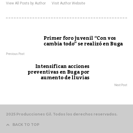
View All Posts by Author
Visit Author Website
Primer foro juvenil “Con vos
cambia todo” se realizó en Buga
Previous Post
Intensifican acciones
preventivas en Buga por
aumento de lluvias
Next Post
2025 Producciones Gil. Todos los derechos reservados.
BACK TO TOP